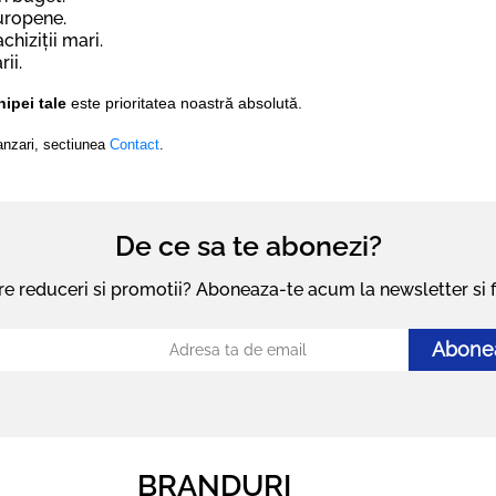
uropene.
hiziții mari.
rii.
ipei tale
este prioritatea noastră absolută.
vanzari, sectiunea
Contact
.
De ce sa te abonezi?
pre reduceri si promotii? Aboneaza-te acum la newsletter si fi
Abone
BRANDURI