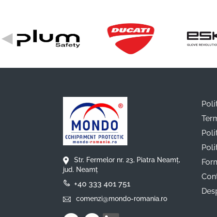
◀
Poli
Term
Poli
Poli
Str. Fermelor nr. 23, Piatra Neamț,
For
jud. Neamț
Con
+40 333 401 751
Des
comenzi@mondo-romania.ro