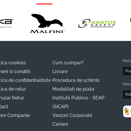
Met
tica cookies
Cum cumpar?
eni si conditii
Livrare
Pla
tica de confidentialitate
Procedura de schimb
Meto
tica de retur
Modalitati de plata
Rid
mular Retur
Institutii Publice - SEAP
tact
(SICAP)
pre Companie
Vanzari Corporate
Cariere