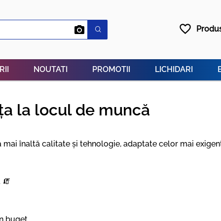
favorite_border
Produs
RII
NOUTATI
PROMOTII
LICHIDARI
nța la locul de muncă
a mai înaltă calitate și tehnologie, adaptate celor mai exige
 🧯
în buget.