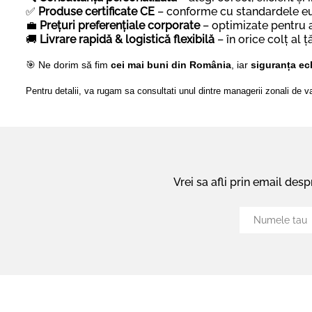
✅
Produse certificate CE
– conforme cu standardele e
💼
Prețuri preferențiale corporate
– optimizate pentru ac
🚚
Livrare rapidă & logistică flexibilă
– în orice colț al ță
🎯 Ne dorim să fim
cei mai buni din România
, iar
siguranța ech
Pentru detalii, va rugam sa consultati unul dintre managerii zonali de 
Vrei sa afli prin email des