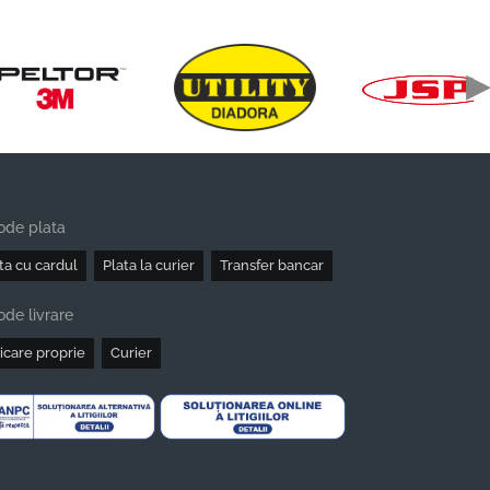
ode plata
ta cu cardul
Plata la curier
Transfer bancar
de livrare
icare proprie
Curier