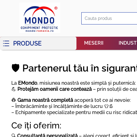
PRODUSE
MESERII
INDUST
🛡️ Partenerul tău în sigura
La
EMondo
, misiunea noastră este simplă și puternică:
💪
Protejăm oamenii care contează
– prin soluții de ce
👷
Gama noastră completă
acoperă tot ce ai nevoie:
– Îmbrăcăminte și încălțăminte de lucru 👕👢
– Echipamente specializate pentru medii cu risc ridicat
Ce îți oferim:
🔍
Consultanță personalizată
– alegi corect, eficient și 