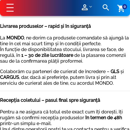
perm_identity
search
shopping_cart
0
Livrarea produselor – rapid și în siguranță
La
MONDO
, ne dorim ca produsele comandate să ajungă la
tine în cel mai scurt timp și în condiții perfecte.
În funcție de disponibilitatea stocului, livrarea se face, de
regulă, în
1 – 30 de zile lucrătoare
de la plasarea comenzii
sau de la confirmarea plății proformei.
Colaborăm cu parteneri de curierat de încredere –
GLS
și
CARGUS
, dar, dacă ai preferințe, putem livra și prin alt
serviciu de curierat ales de tine, cu acordul MONDO.
Recepția coletului – pasul final spre siguranță
Pentru a ne asigura că totul este exact cum îți dorești, îți
rugăm să confirmi recepția produselor
în termen de 48h
printr-un simplu e-mail.
Unul dintre operatorii noștri te va contacta pentru a verifica