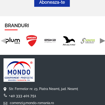
Aboneaza-te
BRANDURI
◀
Str. Fermelor nr. 23, Piatra Neamț, jud. Neamț
+40 333 401 751
comenzi@mondo-romania.ro