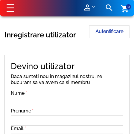
perm_identity
search
shopping_cart
0
Autentificare
Inregistrare utilizator
Devino utilizator
Daca sunteti nou in magazinul nostru, ne
bucuram sa va avem ca si membru
Nume
Prenume
Email